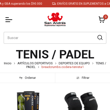
 GBA superando los $90.000
ENVÍOS GRATIS EN SUPLEMENTOS a CABA
0
TENIS / PADEL
Inicio
ARTÍCULOS DEPORTIVOS
DEPORTES DE EQUIPO
TENIS /
PADEL
breadcrumbs.codera-tenista1
Ordenar
Filtrar