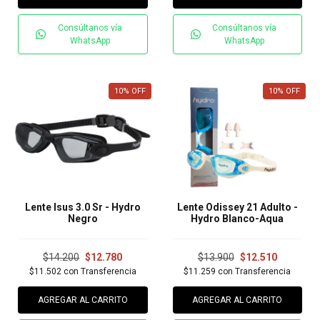
Consúltanos vía
Consúltanos vía
WhatsApp
WhatsApp
10
%
OFF
10
%
OFF
Lente Isus 3.0 Sr - Hydro
Lente Odissey 21 Adulto -
Negro
Hydro Blanco-Aqua
$14.200
$12.780
$13.900
$12.510
$11.502
con
Transferencia
$11.259
con
Transferencia
AGREGAR AL CARRITO
AGREGAR AL CARRITO