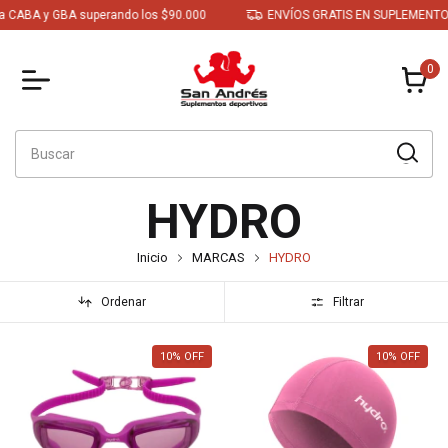
A y GBA superando los $90.000
ENVÍOS GRATIS EN SUPLEMENTOS a C
0
HYDRO
Inicio
MARCAS
HYDRO
Ordenar
Filtrar
10
%
OFF
10
%
OFF