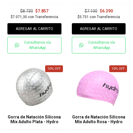
$8.730
$7.857
$7.100
$6.390
$7.071,30
con
Transferencia
$5.751
con
Transferencia
AGREGAR AL CARRITO
AGREGAR AL CARRITO
Consúltanos vía
Consúltanos vía
WhatsApp
WhatsApp
10
%
OFF
10
%
OFF
Gorra de Natación Silicona
Gorra de Natación Silicona
Mix Adulto Plata - Hydro
Mix Adulto Rosa - Hydro