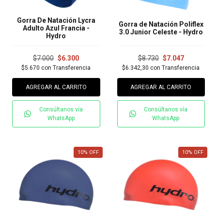
Gorra De Natación Lycra
Gorra de Natación Poliflex
Adulto Azul Francia -
3.0 Junior Celeste - Hydro
Hydro
$7.000
$6.300
$8.730
$7.047
$5.670
con
Transferencia
$6.342,30
con
Transferencia
AGREGAR AL CARRITO
AGREGAR AL CARRITO
Consúltanos vía
Consúltanos vía
WhatsApp
WhatsApp
10
%
OFF
10
%
OFF