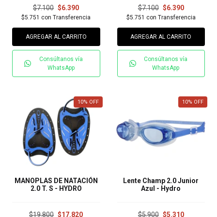
$7.100
$6.390
$7.100
$6.390
$5.751
con
Transferencia
$5.751
con
Transferencia
AGREGAR AL CARRITO
AGREGAR AL CARRITO
Consúltanos vía
Consúltanos vía
WhatsApp
WhatsApp
10
%
OFF
10
%
OFF
MANOPLAS DE NATACIÓN
Lente Champ 2.0 Junior
2.0 T. S - HYDRO
Azul - Hydro
$19.800
$17.820
$5.900
$5.310