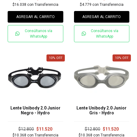
$16.038
con
Transferencia
$4.779
con
Transferencia
AGREGAR AL CARRITO
AGREGAR AL CARRITO
Consúltanos vía
Consúltanos vía
WhatsApp
WhatsApp
10
%
OFF
10
%
OFF
Lente Unibody 2.0 Junior
Lente Unibody 2.0 Junior
Negro - Hydro
Gris - Hydro
$12.800
$11.520
$12.800
$11.520
$10.368
con
Transferencia
$10.368
con
Transferencia