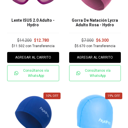
Lente ISUS 2.0 Adulto -
Gorra De Natación Lycra
Hydro
Adulto Rosa - Hydro
$14.200
$12.780
$7.000
$6.300
$11.502
con
Transferencia
$5.670
con
Transferencia
AGREGAR AL CARRITO
AGREGAR AL CARRITO
Consúltanos vía
Consúltanos vía
WhatsApp
WhatsApp
10
%
OFF
19
%
OFF