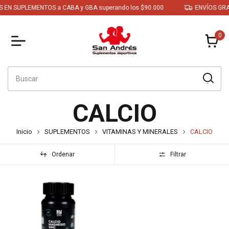
 EN SUPLEMENTOS a CABA y GBA superando los $90.000
ENVÍOS GRAT
0
CALCIO
Inicio
SUPLEMENTOS
VITAMINAS Y MINERALES
CALCIO
Ordenar
Filtrar