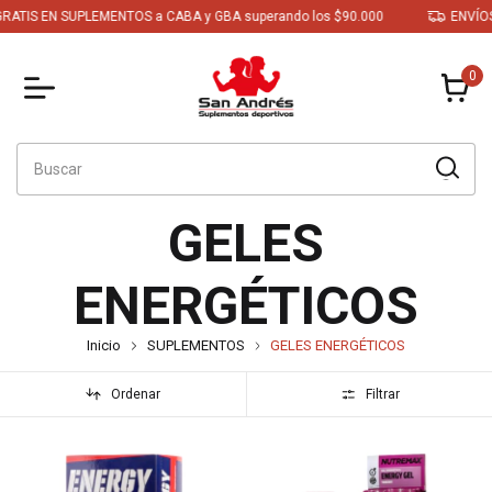
ATIS EN SUPLEMENTOS a CABA y GBA superando los $90.000
ENVÍOS 
0
GELES
ENERGÉTICOS
Inicio
SUPLEMENTOS
GELES ENERGÉTICOS
Ordenar
Filtrar