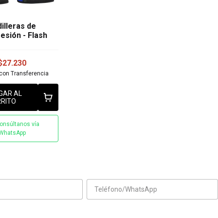
illeras de
esión - Flash
$27.230
con
Transferencia
GAR AL
RITO
onsúltanos vía
WhatsApp