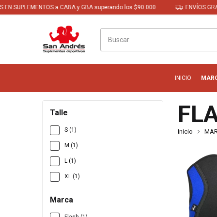
SUPLEMENTOS a CABA y GBA superando los $90.000
ENVÍOS GRATIS E
INICIO
MAR
FL
Talle
S (1)
Inicio
MA
M (1)
L (1)
XL (1)
Marca