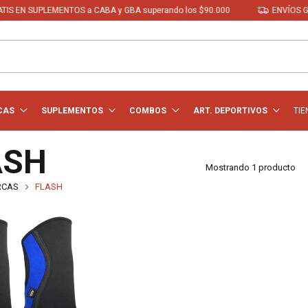
N SUPLEMENTOS a CABA y GBA superando los $90.000
ENVÍOS GRATIS
CAS
SUPLEMENTOS
COMBOS
ART. DEPORTIVOS
TIE
ASH
Mostrando 1 producto
RCAS
FLASH