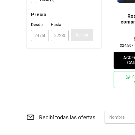
Flash (1)
Precio
Rod
compr
Desde
Hasta
Aplicar
$24.507
AGRE
CAR
C
Recibí todas las ofertas