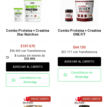
Combo Proteína + Creatina
Combo Proteína + Creatina
Star Nutrition
ONE FIT
$107.670
$64.130
$96.903
con
Transferencia
$57.717
con
Transferencia
3
cuotas sin interés de
$35.890
AGREGAR AL CARRITO
AGREGAR AL CARRITO
Consúltanos vía
WhatsApp
Consúltanos vía
WhatsApp
ENVÍO GRATIS
ENVÍO GRATIS