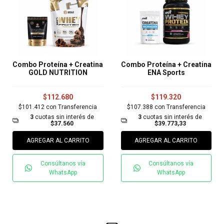
Combo Proteína + Creatina
Combo Proteína + Creatina
GOLD NUTRITION
ENA Sports
$112.680
$119.320
$101.412
con
Transferencia
$107.388
con
Transferencia
3
cuotas sin interés de
3
cuotas sin interés de
$37.560
$39.773,33
AGREGAR AL CARRITO
AGREGAR AL CARRITO
Consúltanos vía
Consúltanos vía
WhatsApp
WhatsApp