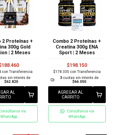
2 Proteínas +
Combo 2 Proteínas +
ina 300g Gold
Creatina 300g ENA
tion | 2 Meses
Sport | 2 Meses
$188.460
$198.150
4
con
Transferencia
$178.335
con
Transferencia
tas sin interés de
3
cuotas sin interés de
$62.820
$66.050
GAR AL
AGREGAR AL
RRITO
CARRITO
Consúltanos vía
Consúltanos vía
WhatsApp
WhatsApp