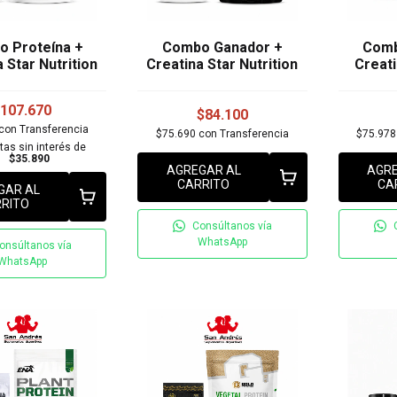
 Proteína +
Combo Ganador +
Comb
 Star Nutrition
Creatina Star Nutrition
Creat
107.670
$84.100
con
Transferencia
$75.690
con
Transferencia
$75.97
tas sin interés de
$35.890
AGREGAR AL
AGRE
CARRITO
CA
GAR AL
RITO
Consúltanos vía
WhatsApp
onsúltanos vía
WhatsApp