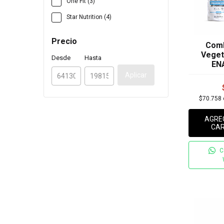
One Fit (3)
Star Nutrition (4)
Precio
Comb
Veget
Desde
Hasta
EN
Aplicar
$70.758
AGRE
CAR
C