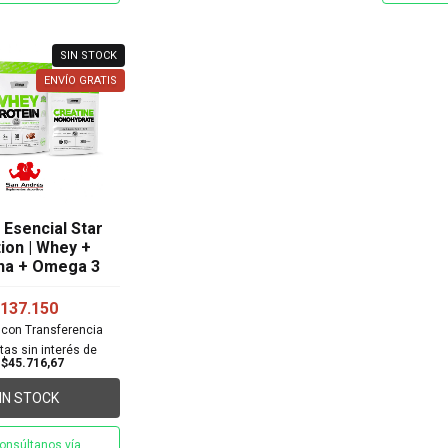
SIN STOCK
ENVÍO GRATIS
Esencial Star
tion | Whey +
na + Omega 3
137.150
5
con
Transferencia
tas sin interés de
$45.716,67
IN STOCK
onsúltanos vía