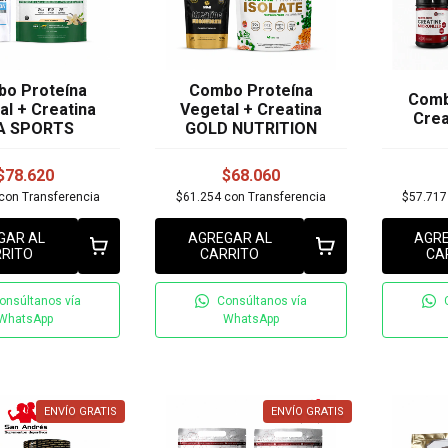
o Proteína
Combo Proteína
Comb
al + Creatina
Vegetal + Creatina
Crea
A SPORTS
GOLD NUTRITION
$78.620
$68.060
con
Transferencia
$61.254
con
Transferencia
$57.71
GAR AL
AGREGAR AL
AGRE
RITO
CARRITO
CA
onsúltanos vía
Consúltanos vía
WhatsApp
WhatsApp
ENVÍO GRATIS
ENVÍO GRATIS