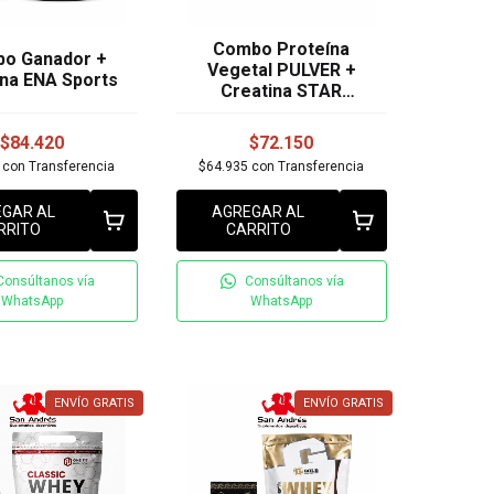
Combo Proteína
o Ganador +
Vegetal PULVER +
ina ENA Sports
Creatina STAR
NUTRITION
$84.420
$72.150
8
con
Transferencia
$64.935
con
Transferencia
GAR AL
AGREGAR AL
RRITO
CARRITO
Consúltanos vía
Consúltanos vía
WhatsApp
WhatsApp
ENVÍO GRATIS
ENVÍO GRATIS