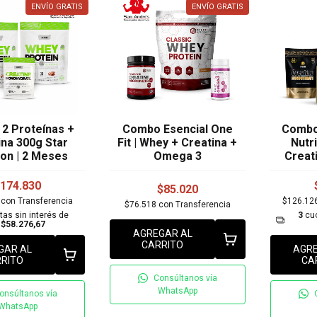
ENVÍO GRATIS
ENVÍO GRATIS
2 Proteínas +
Combo Esencial One
Combo 
ina 300g Star
Fit | Whey + Creatina +
Nutri
ion | 2 Meses
Omega 3
Creat
174.830
$85.020
7
con
Transferencia
$126.12
$76.518
con
Transferencia
tas sin interés de
3
cuo
$58.276,67
AGREGAR AL
CARRITO
GAR AL
AGRE
RITO
CA
Consúltanos vía
WhatsApp
onsúltanos vía
WhatsApp