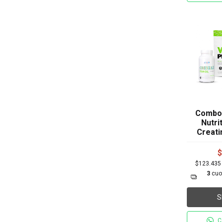
Combo 
Nutri
Creati
$
$123.43
3
cuo
S
C