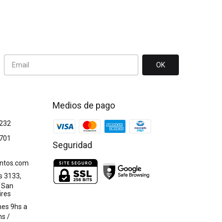
Medios de pago
232
701
Seguridad
ntos.com
s 3133,
 San
ires
nes 9hs a
hs /