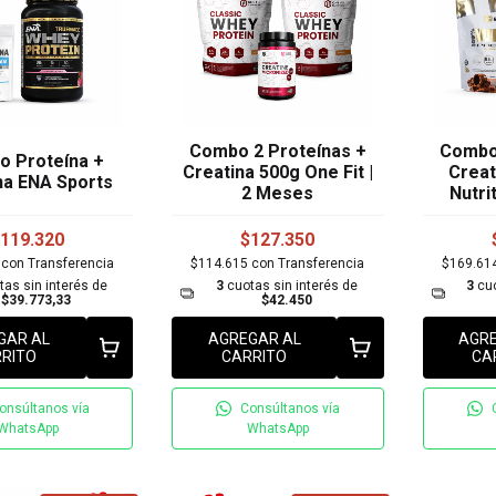
Combo 2 Proteínas +
Combo 
 Proteína +
Creatina 500g One Fit |
Creat
na ENA Sports
2 Meses
Nutri
119.320
$127.350
8
con
Transferencia
$114.615
con
Transferencia
$169.61
tas sin interés de
3
cuotas sin interés de
3
cuo
$39.773,33
$42.450
GAR AL
AGREGAR AL
AGRE
RITO
CARRITO
CA
onsúltanos vía
Consúltanos vía
WhatsApp
WhatsApp