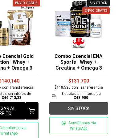
ENVÍO GRATIS
SIN STOCK
ENVÍO GRATIS
Esencial Gold
Combo Esencial ENA
tion | Whey +
Sports | Whey +
ina + Omega 3
Creatina + Omega 3
$140.140
$131.700
6
con
Transferencia
$118.530
con
Transferencia
tas sin interés de
3
cuotas sin interés de
$46.713,33
$43.900
GAR AL
SIN STOCK
RRITO
Consúltanos vía
Consúltanos vía
WhatsApp
WhatsApp