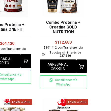
Combo Proteína +
o Proteína +
Creatina GOLD
tina ONE FIT
NUTRITION
$112.680
$64.130
$101.412
con
Transferencia
7
con
Transferencia
3
cuotas sin interés de
$37.560
GAR AL
RRITO
AGREGAR AL
CARRITO
Consúltanos vía
WhatsApp
Consúltanos vía
WhatsApp
ENVÍO GRATIS
ENVÍO GRATIS