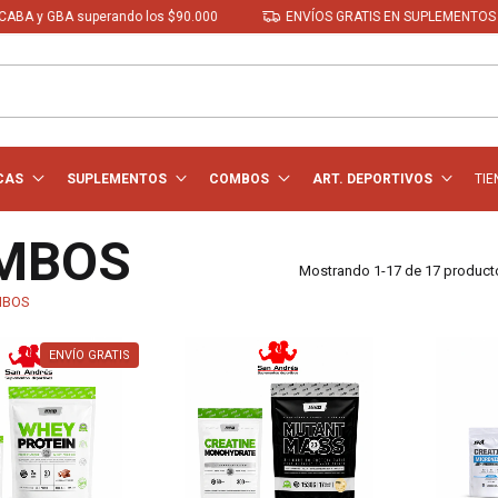
y GBA superando los $90.000
ENVÍOS GRATIS EN SUPLEMENTOS a CAB
CAS
SUPLEMENTOS
COMBOS
ART. DEPORTIVOS
TIE
MBOS
Mostrando 1-17 de 17 product
MBOS
ENVÍO GRATIS