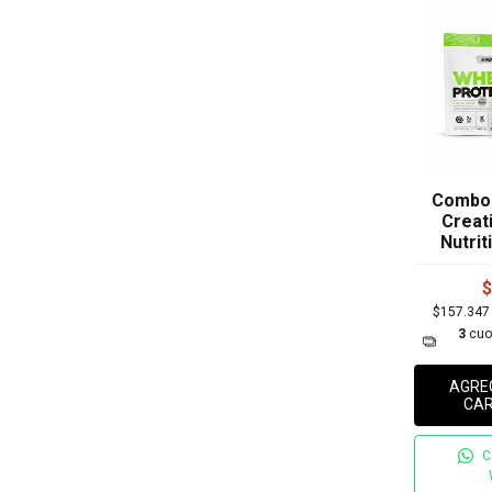
Combo 
Creat
Nutrit
$
$157.34
3
cuo
AGRE
CAR
C