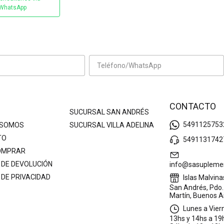
WhatsApp
CONTACTO
SUCURSAL SAN ANDRÉS
5491125753
 SOMOS
SUCURSAL VILLA ADELINA
TO
5491131742
OMPRAR
 DE DEVOLUCIÓN
info@sasupleme
 DE PRIVACIDAD
Islas Malvina
San Andrés, Pdo.
Martín, Buenos A
Lunes a Vier
13hs y 14hs a 19