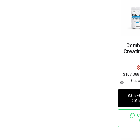
Combo
Creati
$
$107.38
3
cuo
AGRE
CAR
C