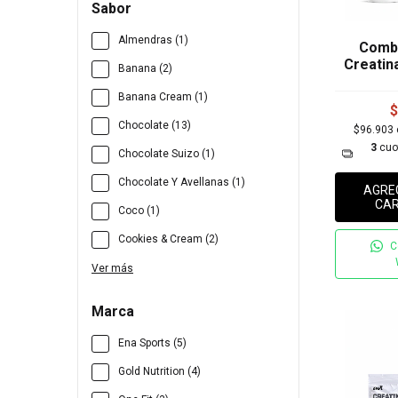
Sabor
Almendras (1)
Combo
Creatina
Banana (2)
Banana Cream (1)
$
Chocolate (13)
$96.903
3
cuo
Chocolate Suizo (1)
Chocolate Y Avellanas (1)
AGRE
CAR
Coco (1)
Cookies & Cream (2)
C
Ver más
Marca
Ena Sports (5)
Gold Nutrition (4)