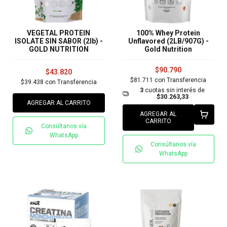
VEGETAL PROTEIN
100% Whey Protein
ISOLATE SIN SABOR (2lb) -
Unflavored (2LB/907G) -
GOLD NUTRITION
Gold Nutrition
$90.790
$43.820
$81.711
con
Transferencia
$39.438
con
Transferencia
3
cuotas sin interés de
$30.263,33
AGREGAR AL CARRITO
AGREGAR AL
CARRITO
Consúltanos vía
WhatsApp
Consúltanos vía
WhatsApp