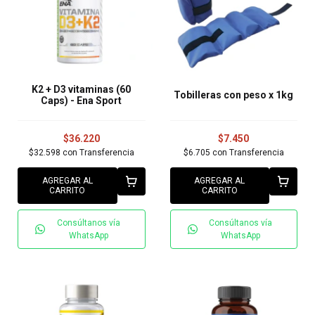
K2 + D3 vitaminas (60
Tobilleras con peso x 1kg
Caps) - Ena Sport
$36.220
$7.450
$32.598
con
Transferencia
$6.705
con
Transferencia
AGREGAR AL
AGREGAR AL
CARRITO
CARRITO
Consúltanos vía
Consúltanos vía
WhatsApp
WhatsApp