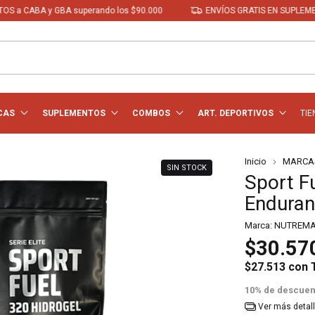
 y GBA superando los $90.000
ENVÍOS GRATIS EN SUPLEMENTOS a CA
CAS
SUPLEMENTOS
COMBOS
ART. DEPORTIVOS
TIE
Inicio
MARCA
SIN STOCK
Sport F
Enduran
Marca:
NUTREM
$30.57
$27.513
con
10% de descuen
Ver más detal