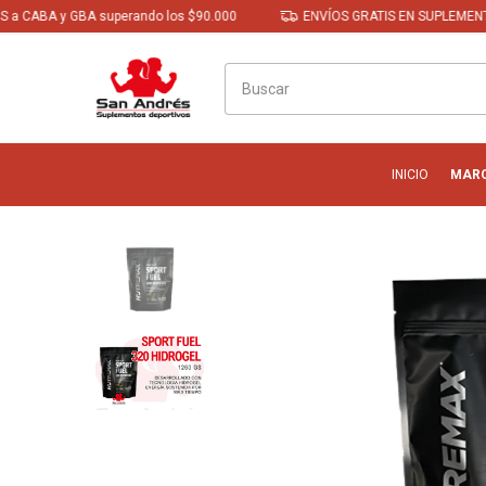
 GBA superando los $90.000
ENVÍOS GRATIS EN SUPLEMENTOS a CABA
INICIO
MAR