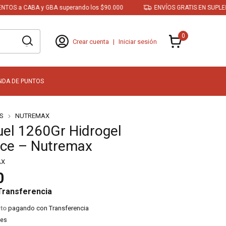
BA y GBA superando los $90.000
ENVÍOS GRATIS EN SUPLEMENTOS a 
0
Crear cuenta
|
Iniciar sesión
NDA DE PUNTOS
S
NUTREMAX
uel 1260Gr Hidrogel
ce – Nutremax
AX
0
Transferencia
to
pagando con Transferencia
les