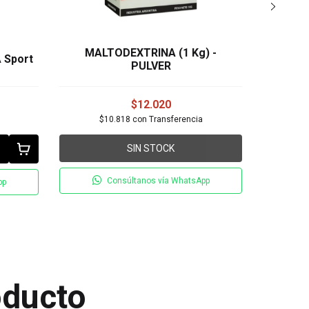
MALTODEXTRINA (1 Kg) -
JUS
 Sport
PULVER
$12.020
$10.818
con
Transferencia
$
SIN STOCK
Consúltanos vía WhatsApp
pp
oducto