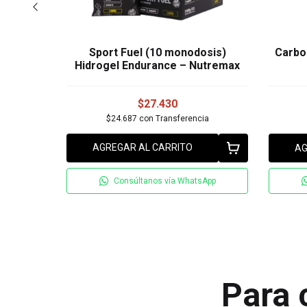
Star
Sport Fuel (10 monodosis)
Carbo
Hidrogel Endurance – Nutremax
$27.430
ia
$24.687
con
Transferencia
AGREGAR AL CARRITO
AG
sApp
Consúltanos vía WhatsApp
Para 